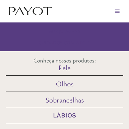
Ir
para
o
conteúdo
MAQUIAGENS
CUIDADOS COM A PELE
Conheça nossos produtos:
Pele
Olhos
Sobrancelhas
LÁBIOS